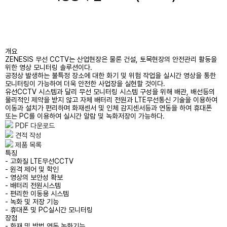
시공사례
피난시스템
고객지원
무선 CCTV
개요
ZENESIS 무선 CCTV는 산업현장은 물론 건설, 토목현장의 안전관리 활동을
고객문의
렌탈서비스
위한 영상 모니터링 솔루션이다.
공정상 발생하는 불특정 장소에 대한 화기 및 위험 작업을 실시간 영상을 통한
모니터링이 가능하여 더욱 안전한 사업장을 실현할 것이다.
유선CCTV 시스템과 달리 무선 모니터링 시스템 구성을 위해 배관, 배선등의
물리적인 제약을 받지 않고 자체 배터리 전원과 LTE무선통신 기술을 이용하여
이동과 설치가 편리하며 화재센서 및 인체 감지센서등과 연동을 하여 휴대폰
또는 PC를 이용하여 실시간 알람 및 녹화저장이 가능하다.
PDF 다운로드
견적 작성
제품 목록
특징
- 고화질 LTE무선CCTV
- 원격 제어 및 학인
- 영상의 보안성 확보
- 배터리 전원시스템
- 편리한 이동용 시스템
- 녹화 및 저장 기능
- 휴대폰 및 PC실시간 모니터링
장점
- 화재 및 방범 연동 녹화기능