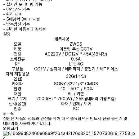
- 실시간 모니터링 가능
- 야간 감시가능
- 원격 제어
- 5배광학 3배 디지털
- 방수방진 기능
- 편리한 이동성과 경제성
설명
제품사양
모델
ZWCS
제품
이동형 무선 CCTV
전원
AC220V / DC12V * 45A(48시간)
소비전류
0.5A
RF
LTE 4G
구성품
CCTV / 삼각대 / 배터리펙 / 충전기 / 하드케이스
자체 저장용량
32G(1주일)
(옵션)
카메라
SONY 322 1/3” CMOS
환경
-10 ~ 50도 / 90%
재질
AL / 카본
크기 / 무게
2000(H) * 250(W) / 25Kg(배터리 가방포함)
센서(옵션)
화재 / 인체 / 도어
인증
KC
※ 주의
전원은 제품의 성능과 안전을 위해 매우 중요함으로 반드시 전용 충전기 및
배터리를 사용하여야 합니다.
외형크기