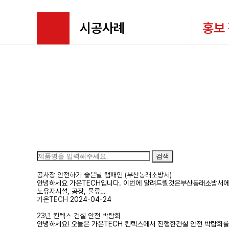
시공사례
홍보
회사소개
시공사례
제품소개
블로그
시공사례
홍보 활동
고객지원
고객문의
검색
공사장 안전하기 좋은날 캠패인 (부산동래소방서)
안녕하세요 가온TECH입니다. 이번에 알려드릴것은​부산동래소방서에
노유자시설, 공장, 물류…
가온TECH
2024-04-24
23년 킨텍스 건설 안전 박람회
안녕하세요! 오늘은 가온TECH 킨텍스에서 진행한건설 안전 박람회를