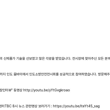
온의 신제품가 기술을 선보였고 많은 각광을 받았습니다. 전시장에 찾아주신 모든 분
5년 3월 12~14일까지 인도 뭄바이에서 인도소방안전전시회를 성공적으로 참여하였습니다.
뷰" 동영상 http://youtu.be/yYtGvgkroao
BC 8시 뉴스 관련영상 보러가기 : https://youtu.be/lteYt45_sag