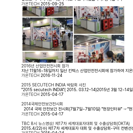
가온TECH
2015-09-25
2016년 산업안전전시회 참가
지난 11월16~18일까지 일산 킨텍스 산업안전전시회에 참가하여 지
가온TECH
2016-11-24
2015 SECUTECH INDIA 박람회 사진
"2015 secutech INDIA"( 2015. 03.12~14)201
가온TECH
2015-04-17
2014국제안전보건전시회
2014 국제 안전보건 전시회(7월7일~7월10일) "현장인터뷰" ☞"현장인터
가온TECH
2015-04-17
TBC 8시 뉴스영상/ 제17차 세계대표자대회 및 수출상담회(OKTA)
2015.4/22(수) 제17차 세계대표자 대회 및 수출상담회-구미 컨벤션센터T