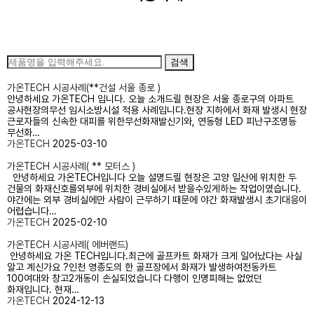
시공사례
홍보 활동
고객지원
검색
고객문의
가온TECH 시공사례(**건설 서울 종로 )
안녕하세요 가온TECH 입니다. ​오늘 소개드릴 현장은 서울 종로구의 아파트
공사현장의무선 임시소방시설 적용 사례입니다.​현장 지하에서 화재 발생시 현장
근로자들의 신속한 대피를 위한무선화재발신기와, 연동형 LED 피난구조명등​
무선화…
가온TECH
2025-03-10
가온TECH 시공사례( ** 모터스 )
안녕하세요 가온TECH입니다 오늘 설명드릴 현장은 고양 일산에 위치한 두
건물의 화재신호를외부에 위치한 경비실에서 받을수있게하는 작업이였습니다.​
야간에는 외부 경비실에만 사람이 근무하기 때문에 야간 화재발생시 초기대응이
어렵습니다…
가온TECH
2025-02-10
가온TECH 시공사례( 에버랜드)
안녕하세요 가온 TECH입니다.​최근에 골프카트 화재가 크게 일어났다는 사실
알고 계신가요 ?​인천 영종도의 한 골프장에서 화재가 발생하여전동카트
100여대와 창고2개동이 손실되었습니다 다행이 인명피해는 없었던
화재입니다.​ 현재…
가온TECH
2024-12-13