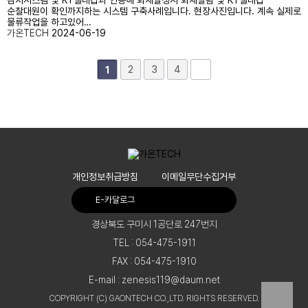
감지시스템 및 KT텔레캅과 연동해 화재발생시 화재알람 및 KT텔레캅
순찰대원이 확인까지하는 시스템 구축사례입니다. 현장사진입니다. 계속 실제로
물류작업을 하고있어…
가온TECH
2024-06-19
2
3
4
1
개인정보취급방침
이메일무단수집거부
E-카달로그
경상북도 구미시 1공단로 247번지
TEL : 054-475-1911
FAX : 054-475-1910
E-mail :
zenesis119@daum.net
COPYRIGHT (C) GAONTECH CO.,LTD. RIGHTS RESERVED.