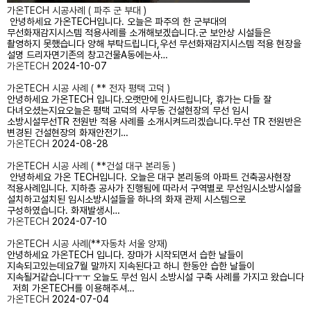
가온TECH 시공사례 ( 파주 군 부대 )
안녕하세요 가온TECH입니다. 오늘은 파주의 한 군부대의
무선화재감지시스템 적용사례를 소개해보겠습니다.군 보안상 시설들은
촬영하지 못했습니다 양해 부탁드립니다,우선 무선화재감지시스템 적용 현장을
설명 드리자면기존의 창고건물A동에는사…
가온TECH
2024-10-07
가온TECH 시공 사례 ( ** 전자 평택 고덕 )
안녕하세요 가온TECH 입니다.오랫만에 인사드립니다, 휴가는 다들 잘
다녀오셨는지요오늘은 평택 고덕의 사무동 건설현장의 무선 임시
소방시설무선TR 전원반 적용 사례를 소개시켜드리겠습니다.무선 TR 전원반은
변경된 건설현장의 화재안전기…
가온TECH
2024-08-28
가온TECH 시공 사례 ( **건설 대구 본리동 )
안녕하세요 가온 TECH입니다. 오늘은 대구 본리동의 아파트 건축공사현장
적용사례입니다. 지하층 공사가 진행됨에 따라서 구역별로 무선임시소방시설을
설치하고설치된 임시소방시설들을 하나의 화재 관제 시스템으로
구성하였습니다. 화재발생시…
가온TECH
2024-07-10
가온TECH 시공 사례(**자동차 서울 양재)
안녕하세요 가온TECH 입니다. 장마가 시작되면서 습한 날들이
지속되고있는데요7월 말까지 지속된다고 하니 한동안 습한 날들이
지속될거같습니다ㅜㅜ 오늘도 무선 임시 소방시설 구축 사례를 가지고 왔습니다
저희 가온TECH를 이용해주셔…
가온TECH
2024-07-04